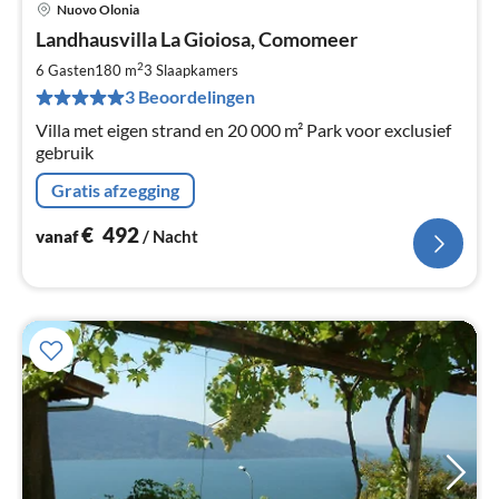
Nuovo Olonia
Pri
Landhausvilla La Gioiosa, Comomeer
va
€
2
6 Gasten
180 m
3
Slaapkamers
Pe
3 Beoordelingen
na
Villa met eigen strand en 20 000 m² Park voor exclusief
gebruik
Gratis afzegging
€
492
vanaf
/ Nacht