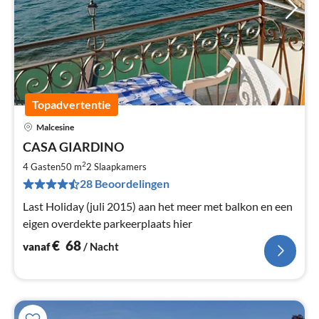
Topadvertentie
Malcesine
Pri
CASA GIARDINO
va
€
2
4 Gasten
50 m
2
Slaapkamers
Pe
28 Beoordelingen
na
Last Holiday (juli 2015) aan het meer met balkon en een
eigen overdekte parkeerplaats hier
€
68
vanaf
/ Nacht