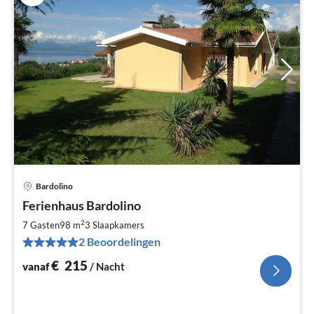
Bardolino
Pri
Ferienhaus Bardolino
va
€
2
7 Gasten
98 m
3
Slaapkamers
Pe
2 Beoordelingen
na
€
215
vanaf
/ Nacht