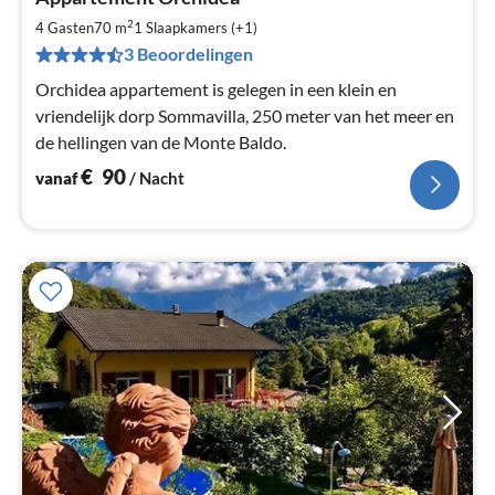
va
€
2
4 Gasten
70 m
1
Slaapkamers (+1)
Pe
3 Beoordelingen
na
Orchidea appartement is gelegen in een klein en
vriendelijk dorp Sommavilla, 250 meter van het meer en
de hellingen van de Monte Baldo.
€
90
vanaf
/ Nacht