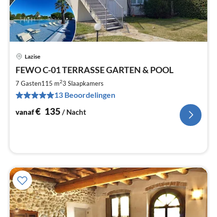
Lazise
Pri
FEWO C-01 TERRASSE GARTEN & POOL
va
€
2
7 Gasten
115 m
3
Slaapkamers
Pe
13 Beoordelingen
na
€
135
vanaf
/ Nacht