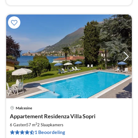
Malcesine
Pri
Appartement Residenza Villa Sopri
va
€
2
6 Gasten
57 m
2
Slaapkamers
Pe
1 Beoordeling
na