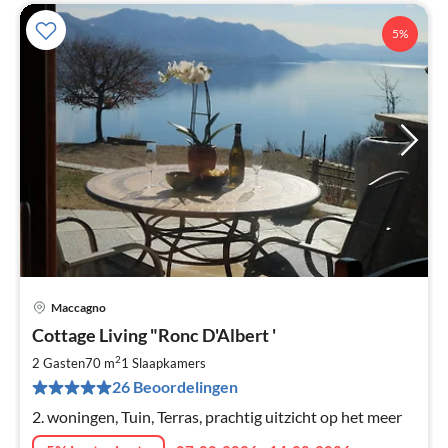
5%
Maccagno
Pri
Cottage Living "Ronc D'Albert '
va
€
2
2 Gasten
70 m
1
Slaapkamers
Pe
26 Beoordelingen
na
2. woningen, Tuin, Terras, prachtig uitzicht op het meer