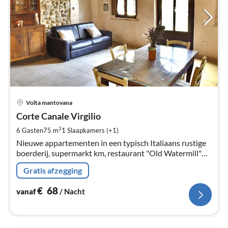
Pri
Volta mantovana
va
€
Corte Canale Virgilio
Pe
2
6 Gasten
75 m
1
Slaapkamers (+1)
na
Nieuwe appartementen in een typisch Italiaans rustige
boerderij, supermarkt km, restaurant "Old Watermill"
500 meter, direct aan fahrradweg. riksja verfuegbar
Gratis afzegging
€
68
vanaf
/ Nacht