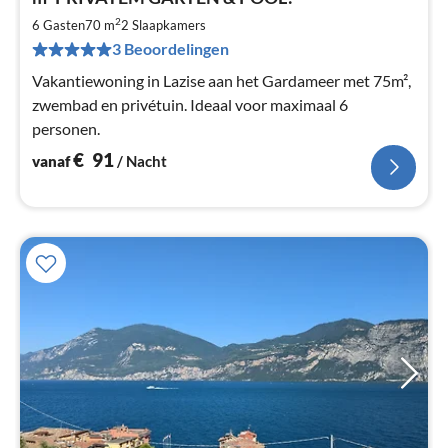
€
2
6 Gasten
70 m
2
Slaapkamers
Pe
na
3 Beoordelingen
Vakantiewoning in Lazise aan het Gardameer met 75m²,
zwembad en privétuin. Ideaal voor maximaal 6
personen.
€
91
vanaf
/ Nacht