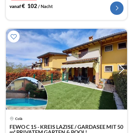
€
102
vanaf
/ Nacht
Colà
Pri
FEWO C 15 - KREIS LAZISE / GARDASEE MIT 50
va
m² PRIVATEM GARTEN & POOL!