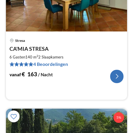
Stresa
Pri
CA'MIA STRESA
va
€
2
6 Gasten
140 m
2
Slaapkamers
Pe
4 Beoordelingen
na
€
163
vanaf
/ Nacht
5%