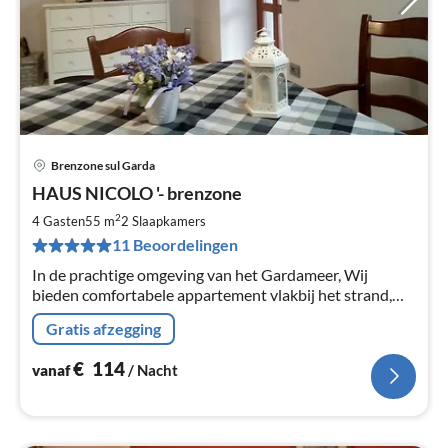
Brenzone sul Garda
Pri
HAUS NICOLO '- brenzone
va
€
2
4 Gasten
55 m
2
Slaapkamers
Pe
11 Beoordelingen
na
In de prachtige omgeving van het Gardameer, Wij
bieden comfortabele appartement vlakbij het strand,
comfortabel om te SERVICES, ideaal voor 4/5 personen
Gratis afzegging
€
114
vanaf
/ Nacht