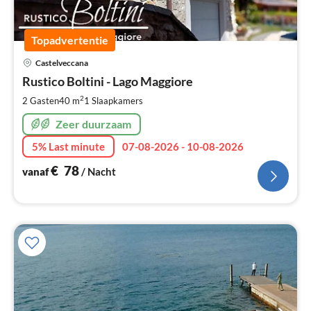
Topadvertentie
Pri
Castelveccana
va
€
Rustico Boltini - Lago Maggiore
Pe
2
2 Gasten
40 m
1
Slaapkamers
na
Zeer duurzaam
5% Last minute
07-08-2026 - 10-08-2026
€
78
vanaf
/ Nacht