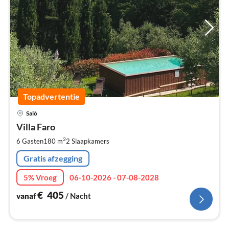
Topadvertentie
Pri
Salò
va
€
Villa Faro
Pe
2
6 Gasten
180 m
2
Slaapkamers
na
Gratis afzegging
5% Vroeg
06-10-2026 - 07-08-2028
€
405
vanaf
/ Nacht