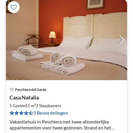
Peschiera del Garda
Pri
Casa Natalia
va
€
2
5 Gasten
55 m
2
Slaapkamers
Pe
3 Beoordelingen
na
Vakantiehuis in Peschiera met twee afzonderlijke
appartementen voor twee gezinnen. Strand en het