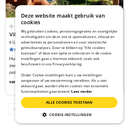
Deze website maakt gebruik van
cookies
Tremosine sul Garda
Pri
Wij gebruiken cookies, persoonsgegevens en soortgelijke
Villa CASA BRASA Tremosine Gardameer
va
technologieën om deze site te optimaliseren, inhoud en
€
2
advertenties te personaliseren en voor statistische
8 Gasten
150 m
3
Slaapkamers
gebruiksanalyses. Door te klikken op "Alle cookies
Pe
78 Beoordelingen
toestaan" of door een optie te selecteren in de cookie-
na
Huis in een afgelegen locatie aan het Gardameer, prive
instellingen gaat u hiermee akkoord, zoals ook
beschreven in ons Privacyverklaring.
zwembad, 4000 m² tuin, prive weg, Haus der Kunst, het
ontwerp van de vreugde van het leven, bronwater, een
Onder Cookie-instellingen kunt u uw instellingen
paradijs op aarde, hond hek, WiFi
€
280
aanpassen of uw toestemming intrekken. Als u niet
vanaf
/ Nacht
akkoord gaat, worden alleen cookies met essentiële
functionaliteiten geactiveerd.
Lees verder
ALLE COOKIES TOESTAAN
1
2
3
4
5
...
COOKIE-INSTELLINGEN