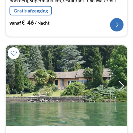
boerderij, supermarkt km, restaurant "Old Watermill"
500 meter, direct aan fahrradweg. riksja verfuegbar
Gratis afzegging
€
46
vanaf
/ Nacht