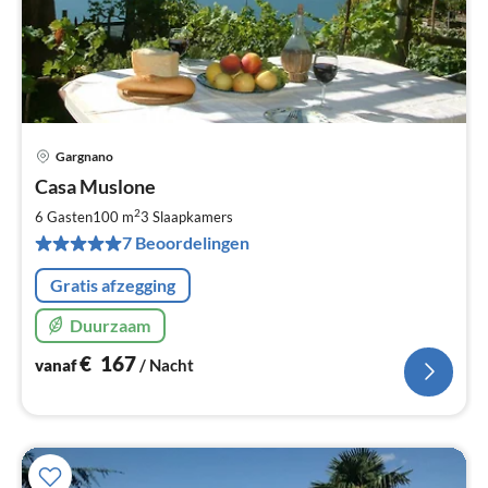
Gargnano
Pri
Casa Muslone
va
€
2
6 Gasten
100 m
3
Slaapkamers
Pe
7 Beoordelingen
na
Gratis afzegging
Duurzaam
€
167
vanaf
/ Nacht