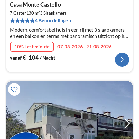
Pri
Casa Monte Castello
va
€
2
7 Gasten
130 m
3
Slaapkamers
Pe
4 Beoordelingen
na
Modern, comfortabel huis in een rij met 3 slaapkamers
en een balkon en terras met panoramisch uitzicht op het
zonneterras van het meer! Kinderen en honden
10% Last minute
07-08-2026 - 21-08-2026
welkom!
€
104
vanaf
/ Nacht