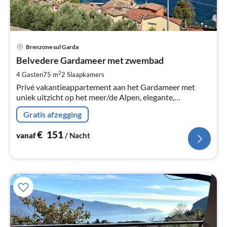
Pri
Brenzone sul Garda
va
€
Belvedere Gardameer met zwembad
Pe
2
4 Gasten
75 m
2
Slaapkamers
na
Privé vakantieappartement aan het Gardameer met
uniek uitzicht op het meer/de Alpen, elegante,
mediterrane inrichting en zwembad in goed
Gratis afzegging
onderhouden eigenaarsresidentie. 100 m van het meer.
€
151
vanaf
/ Nacht