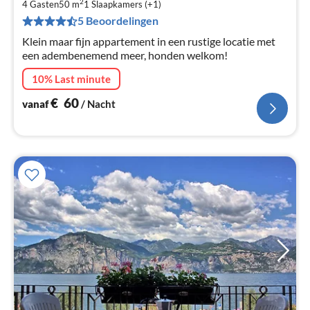
€
2
4 Gasten
50 m
1
Slaapkamers (+1)
Pe
5 Beoordelingen
na
Klein maar fijn appartement in een rustige locatie met
een adembenemend meer, honden welkom!
10% Last minute
€
60
vanaf
/ Nacht