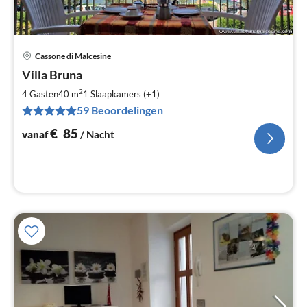
Cassone di Malcesine
Pri
Villa Bruna
va
€
2
4 Gasten
40 m
1
Slaapkamers (+1)
Pe
59 Beoordelingen
na
€
85
vanaf
/ Nacht