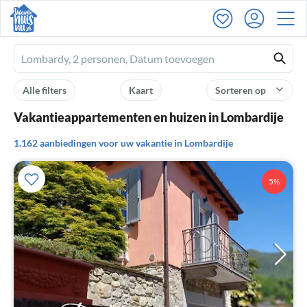
Ferienhausmiete
logo
Alle filters
Kaart
Sorteren op
Vakantieappartementen en huizen in Lombardije
1.162 aanbiedingen voor uw vakantie in Lombardije
5%