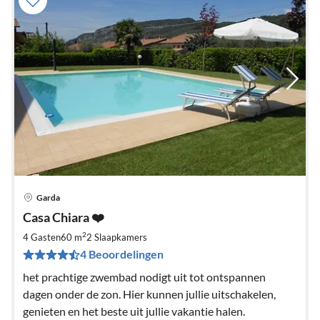
Garda
Pri
Casa Chiara ❤️
va
€
2
4 Gasten
60 m
2
Slaapkamers
Pe
4 Beoordelingen
na
het prachtige zwembad nodigt uit tot ontspannen
dagen onder de zon. Hier kunnen jullie uitschakelen,
genieten en het beste uit jullie vakantie halen.