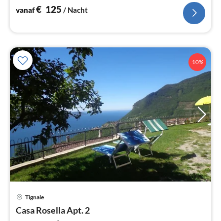
€
125
vanaf
/ Nacht
10%
Tignale
Pri
Casa Rosella Apt. 2
va