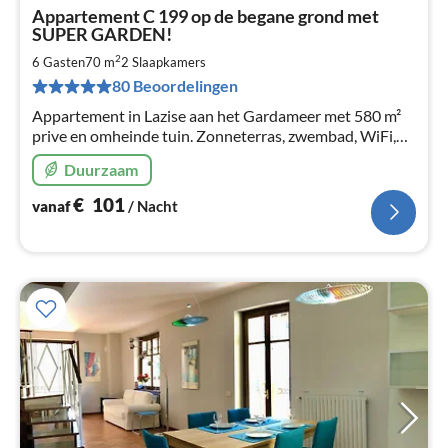
Pri
Appartement C 199 op de begane grond met
va
SUPER GARDEN!
€
2
6 Gasten
70 m
2
Slaapkamers
Pe
na
80 Beoordelingen
Appartement in Lazise aan het Gardameer met 580 m²
prive en omheinde tuin. Zonneterras, zwembad, WiFi,
satelliet-tv, airconditioning, outdoor eettafel, grill-
Duurzaam
conditioning.
€
101
vanaf
/ Nacht