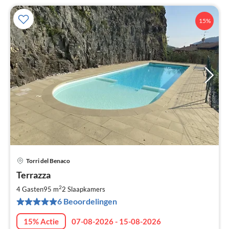
15%
Torri del Benaco
Pri
Terrazza
va
€
2
4 Gasten
95 m
2
Slaapkamers
Pe
6 Beoordelingen
na
15% Actie
07-08-2026 - 15-08-2026