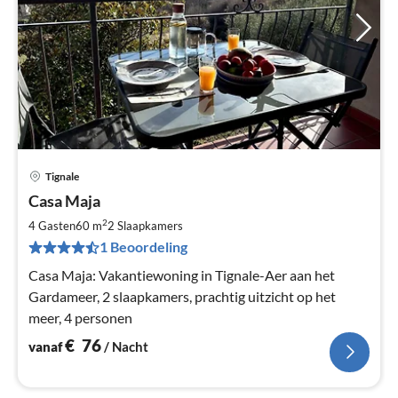
Tignale
Pri
Casa Maja
va
€
2
4 Gasten
60 m
2
Slaapkamers
Pe
1 Beoordeling
na
Casa Maja: Vakantiewoning in Tignale-Aer aan het
Gardameer, 2 slaapkamers, prachtig uitzicht op het
meer, 4 personen
€
76
vanaf
/ Nacht