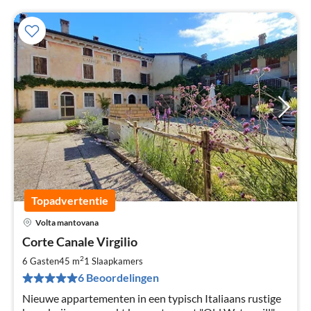
Topadvertentie
Volta mantovana
Pri
Corte Canale Virgilio
va
€
2
6 Gasten
45 m
1
Slaapkamers
Pe
6 Beoordelingen
na
Nieuwe appartementen in een typisch Italiaans rustige